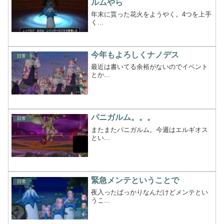
ルムやら
年末に貰った花火をようやく。4つを上手
く...
今年もよろしくナノデス
日常
最近は書いてる余裕がないのでイベント
とか...
パニガルム。。。
日常
またまたパニガルム。今週はエルギオス
とい...
緊急メンテということで
日常
夜入ったばっかりなんだけどメンテとい
うこ...