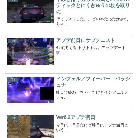
ティックとにくきゅうの杖を取り
に
行ってきましたよ。どの本だったか忘れ
ちゃ...
アプデ前日にサブクエスト
日常
4.5前期が始まりますね。アップデート
前...
インフェルノフィーバー バラシ
日常
ュナ
昨日で終わっちゃったけどインフェルノ
フィ...
Ver6.2アプデ初日
日常
今日は二日目だけど昨日はアプデ当日と
いう...