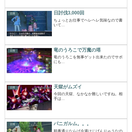
日討伐3,000回
日常
ちょっとお仕事でヘレヘレ気味なので書
いて...
竜のうろこで万魔の塔
日常
竜のうろこを無事ゲット出来たのでサポ
にも...
天獄がムズイ
日常
今回の天獄、なかなか難しいですね。相
手は...
パニガルム。。。
日常
順番通りならば今週はじげんりゅうなの