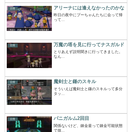
アリーナには逢えなかったのかな
日常
昨日の夜中にプーちゃんたちに会って帰
って...
万魔の塔を見に行ってナスガルド
日常
とりあえず説明聞きに行ってきました。
なん...
魔剣士と鎌のスキル
日常
そういえば魔剣士と鎌のスキルって多分
タッ...
パニガルム2回目
日常
関係ないけど、錬金釜って錬金可能状態
で放...