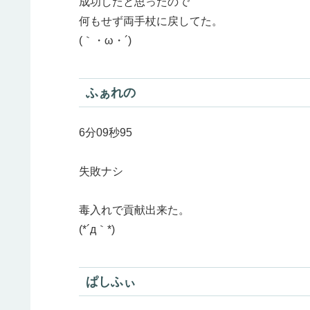
成功したと思ったので
何もせず両手杖に戻してた。
(｀・ω・´)ゞ
ふぁれの
6分09秒95
失敗ナシ
毒入れで貢献出来た。
(*´д｀*)
ぱしふぃ