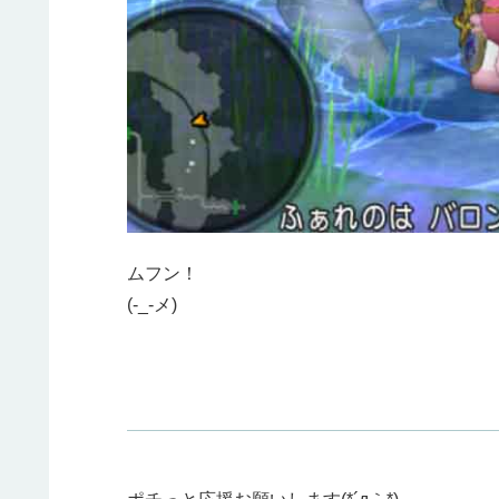
ムフン！
(-_-メ)