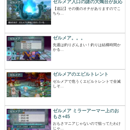
ゼルメア入口の謎の大燭台が反応
ゼルメア
【追記】その後のオチがありますのでこ
ちら...
ゼルメア。。。
ゼルメア
先週は釣りざんまい！釣りは結構時間か
かる...
ゼルメアのエビルトレント
ゼルメア
ゼルメアで危うくエビルトレントで全滅
しそ...
ゼルメア ミラーアーマー上のお
ゼルメア
もさ+45
おもさマニアじゃないので狙ってたわけ
じゃ...