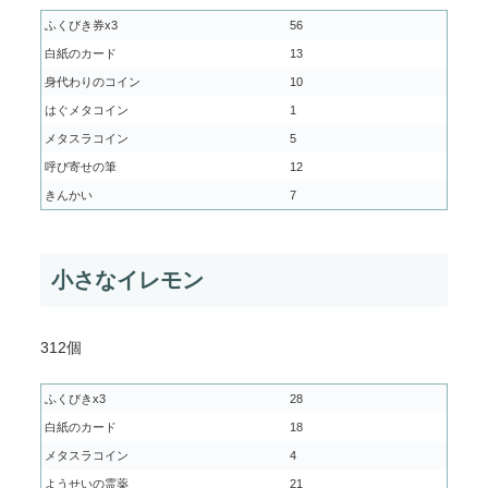
ふくびき券x3
56
白紙のカード
13
身代わりのコイン
10
はぐメタコイン
1
メタスラコイン
5
呼び寄せの筆
12
きんかい
7
小さなイレモン
312個
ふくびきx3
28
白紙のカード
18
メタスラコイン
4
ようせいの霊薬
21